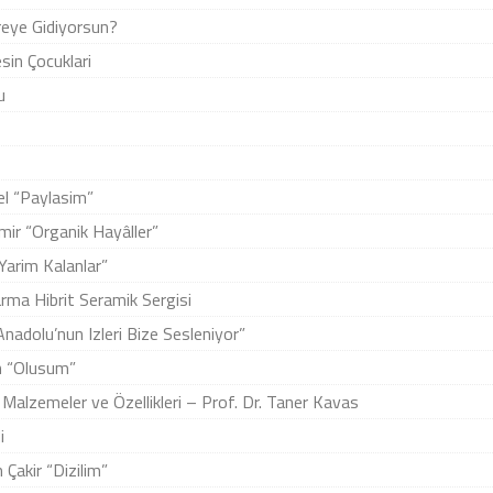
ereye Gidiyorsun?
sin Çocuklari
u
el “Paylasim”
mir “Organik Hayâller”
Yarim Kalanlar”
rma Hibrit Seramik Sergisi
 “Anadolu’nun Izleri Bize Sesleniyor”
an “Olusum”
alzemeler ve Özellikleri – Prof. Dr. Taner Kavas
i
m Çakir “Dizilim”