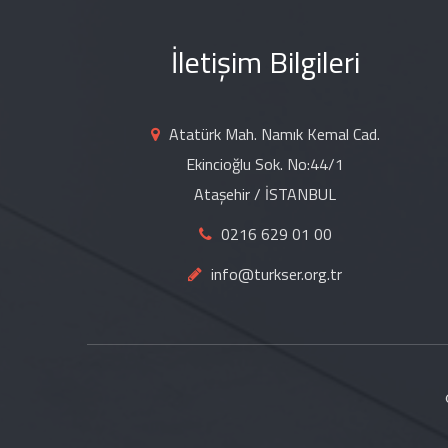
a
A
İletişim Bilgileri
d
r
e
Atatürk Mah. Namık Kemal Cad.
s
Ekincioğlu Sok. No:44/1
i
Ataşehir / İSTANBUL
n
0216 629 01 00
i
info@turkser.org.tr
z
K
a
y
d
e