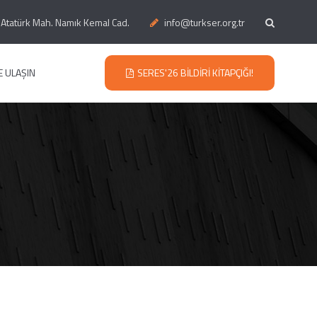
Atatürk Mah. Namık Kemal Cad.
info@turkser.org.tr
E ULAŞIN
SERES'26 BILDIRI KITAPÇIĞI!