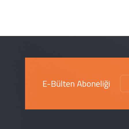
E
E-Bülten Aboneliği
-
P
o
s
t